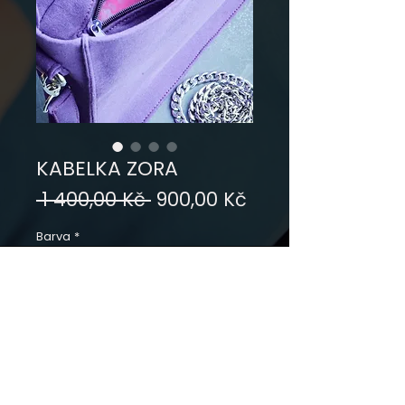
KABELKA ZORA
Běžná
Zvýhodněná
 1 400,00 Kč 
900,00 Kč
cena
cena
Barva
*
Přidat do košíku
materiál: tmavě fialová
teplákovina, 97% bavlna