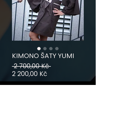
KIMONO ŠATY YUMI
Běžná
 2 700,00 Kč 
Zvýhodněná
cena
2 200,00 Kč
cena
Velikost
*
Přidat do košíku
materiál: pláštovka - polyester