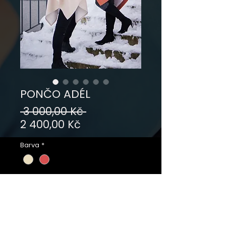
PONČO ADÉL
Běžná
 3 000,00 Kč 
Zvýhodněná
cena
2 400,00 Kč
cena
Barva
*
Velikost
*